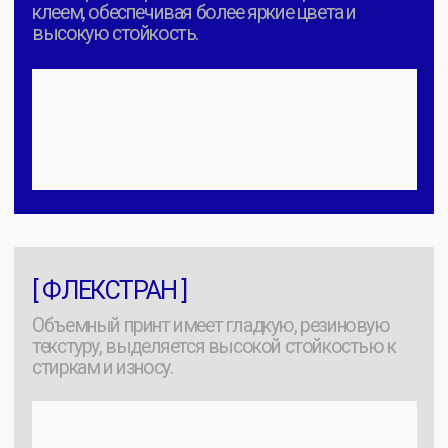
Основа
Классический легкий
трикотаж. Идеально для
[ Кулирная
промо-акций и базовых
гладь ]
линеек. Кулирная гладь почти
не тянется в длину, но хорошо
растягивается в ширину.
100% хлопок | хлопок и
эластан | хлопок и лайка
Основа
Выбор для тяжелого
премиального оверсайза.
[ Футер 2-х
Ткань намного плотнее
нитка ]
обычной футболки, имеет
петельчатую структуру с
изнанки, отлично держит
форму и не просвечивает.
100% хлопок | хлопок и