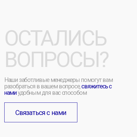
ИП Щукин Максим Андреевич
ИНН: 710512064796
ОГРНИП: 323710000043333
Публичная Оферта
Политика обработки ПД
Согласие на обработку ПД
[ 23 ] Мерч-Лаборатория © 2026