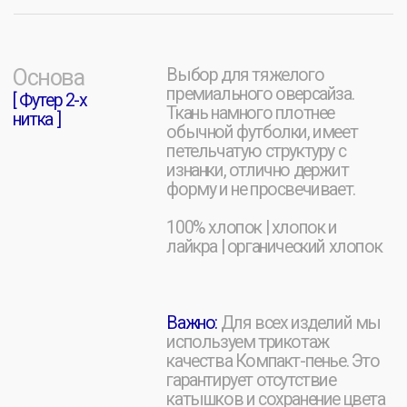
[ ФОНБЕТ ]
[ КИНОПОИСК ]
Брендовая продукция ко
Создание мерча для
Дню Молодежи, VK Fest и
съемочной группы сериала
Fonfest
«Этерна»
[ BAES ]
Открыть все
кейсы
Концептуальный лонгслив
для бренда нижнего белья