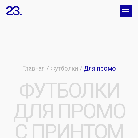
Главная /
Футболки
/
Для промо
ФУТБОЛКИ
ДЛЯ ПРОМО
С ПРИНТОМ
НА ЗАКАЗ
[Печать на футболках для промо]:
белые,
черные, синие расцветки, 100% хлопок, мужские,
женские, детские модели. Нанесение логотипов,