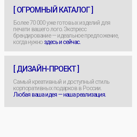
Адрес: Москва, Малая Ордынка, 11
Прием заявок:
Круглосуточно
Хочу мерч
Связаться с нами
Работа менеджера с 9:00 до 18:00
@manager23fr
+7 [499] 325 36 50
order@23merch.ru