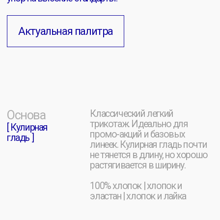
КЕЙСЫ
[ SOLUTION ]
[ СБЕР ]
Мерч для онлайн магазина
Мерчак фестиваля «Сбер
главной онлайн-школы
Премьер» в лужниках
барменов России