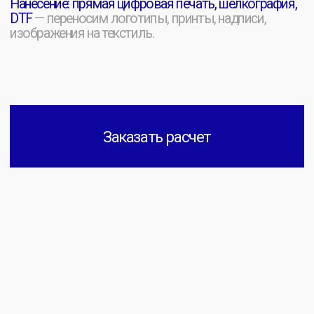
[ ШЕЛКОГРАФИЯ ]
Метод нанесения изображений, при котором
краска продавливается через специальную
сетку-трафарет на основу.
[ DTF ]
Это перенос принта на пленке с переносом
клеем, обеспечивая более яркие цвета и
высокую стойкость.