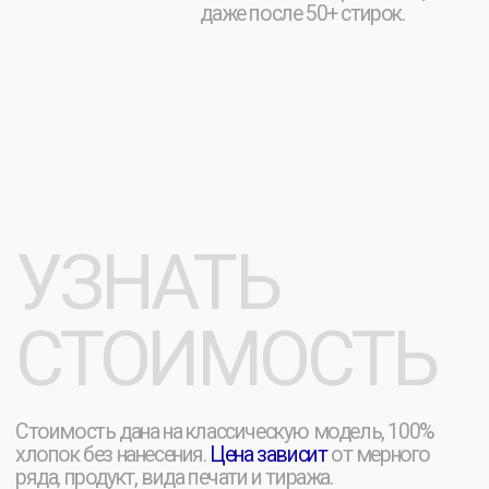
ПОЧЕМУ
23MERCH?
Печать на футболках для промо:
принты,
логотипы, надписи. Методы: шелкография,
прямая цифровая печать, термотрансфер,
вышивка, DTF. Загрузите файл макета или
получите помощь дизайнера.
Изготовим тираж под заказ для акций — быстро
и по доступной цене.