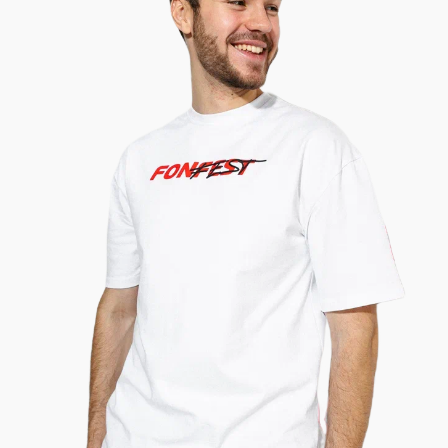
Делаем продукцию и
[ ПРОИЗВОДСТВО
корпоративную вещи
С НУЛЯ ]
под ключ
70 000 готовых
[ ОГРОМНЫЙ
изделий для
КАТАЛОГ ]
нанесения вашего
логотипа
Креативный и
[ ДИЗАЙН-
доступный дизайн
ПРОЕКТ ]
атрибутики