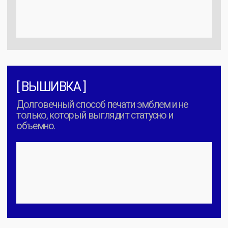
лайкра | органический хлопок
Важно:
Для всех изделий мы
используем трикотаж
качества Компакт-пенье. Это
гарантирует отсутствие
катышков и сохранение цвета
даже после 50+ стирок.
УЗНАТЬ
СТОИМОСТЬ
Стоимость дана на классическую модель, 100%
хлопок без нанесения.
Цена зависит
от мерного
ряда, продукт, вида печати и тиража.