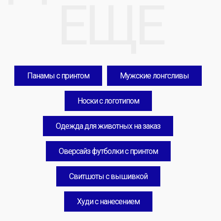
Панамы с принтом
Мужские лонгсливы
Носки с логотипом
Одежда для животных на заказ
Оверсайз футболки с принтом
Свитшоты с вышивкой
Худи с нанесением