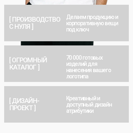
МОДЕЛИ
ФУТБОЛОК
В каталоге —
футболки для промо любых
расцветок:
классика, унисекс, мужские, женские,
детские модели. Размеры XS-3XL, удобная посадка.
Материалы: хлопок, трикотаж, полиэстер.
Нанесение: прямая цифровая печать, шелкография,
DTF
— переносим логотипы, принты, надписи,
изображения на текстиль.
Заказать расчет