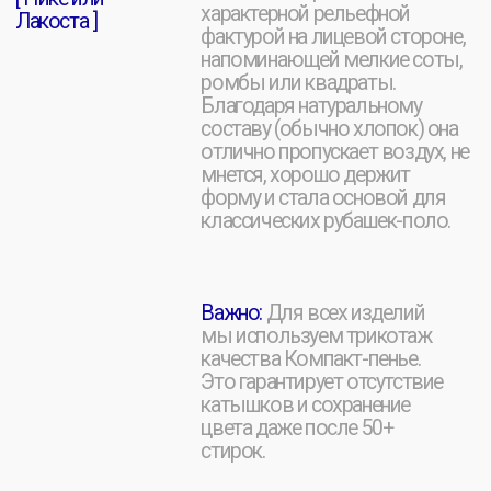
Открыть все
кейсы
Концептуальный лонгслив
для бренда нижнего белья
ПОЧЕМУ
23MERCH?
Мы изготавливаем
качественные поло под
заказ
и наносим любой нужный логотип, надпись