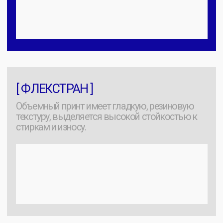
характерной рельефной
Лакоста ]
фактурой на лицевой стороне,
напоминающей мелкие соты,
ромбы или квадраты.
Благодаря натуральному
составу (обычно хлопок) она
отлично пропускает воздух, не
мнется, хорошо держит
форму и стала основой для
классических рубашек-поло.
Важно:
Для всех изделий
мы используем трикотаж
качества Компакт-пенье.
Это гарантирует отсутствие
катышков и сохранение
цвета даже после 50+
стирок.