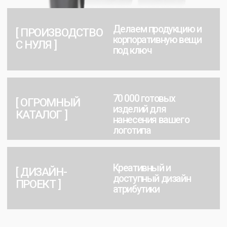
МОДЕЛИ
ПОЛО
В нашем каталоге есть
разные модели
под любую
ситуацию: классический крой, оверсайз, модный
приталенный вариант и не только.
Размерная сетка
от XS до XL.
Разработаем лекала
специально под вас
по
техническому заданию или образцу.