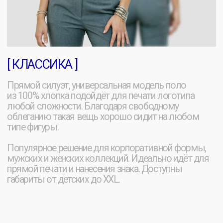
методами.
Всё, что вы придумаете — мы
поможем реализовать.
[ ШЕЛКОГРАФИЯ ]
Метод нанесения изображений, при котором
краска продавливается через специальную
сетку-трафарет на основу.
[ DTF ]
Это перенос принта на пленке с переносом
клеем, обеспечивая более яркие цвета и