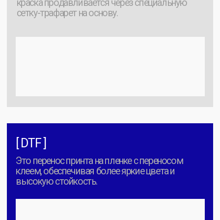
Футболки поло отличаются по плотности и
составу тканей. Делаем
упор на качественные
материалы
и
аккуратное производство.
Актуальная палитра
Основа
Классический легкий
трикотаж. Идеально для
[ Кулирная
промо-акций и базовых
гладь ]
линеек. Кулирная гладь почти
не тянется в длину, но хорошо
растягивается в ширину.
100% хлопок | хлопок и
эластан | хлопок и лайка
Основа
Прочная, плотная трикотаж
сложного переплетения с
[ Пике или