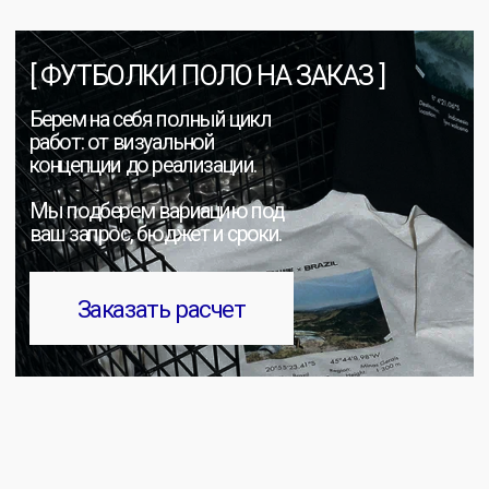
ИП Щукин Максим Андреевич
ИНН: 710512064796
ОГРНИП: 323710000043333
Публичная Оферта
Политика обработки ПД
Согласие на обработку ПД
[ 23 ] Мерч-Лаборатория © 2026