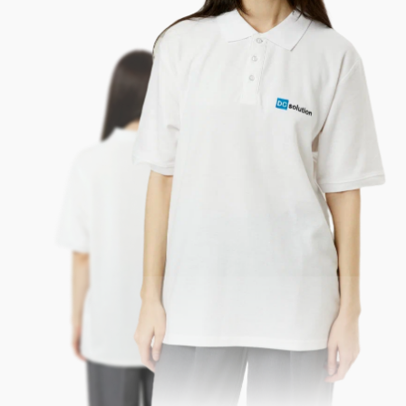
Делаем продукцию и
[ ПРОИЗВОДСТВО
корпоративную вещи
С НУЛЯ ]
под ключ
70 000 готовых
[ ОГРОМНЫЙ
изделий для
КАТАЛОГ ]
нанесения вашего
логотипа
Креативный и
[ ДИЗАЙН-
доступный дизайн
ПРОЕКТ ]
атрибутики