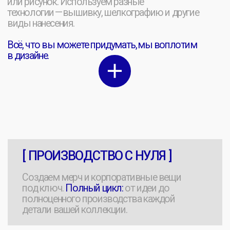
Адрес: Москва, Малая Ордынка, 11
Прием заявок:
Круглосуточно
Хочу мерч
Связаться с нами
Работа менеджера с 9:00 до 18:00
@manager23fr
+7 [499] 325 36 50
order@23merch.ru