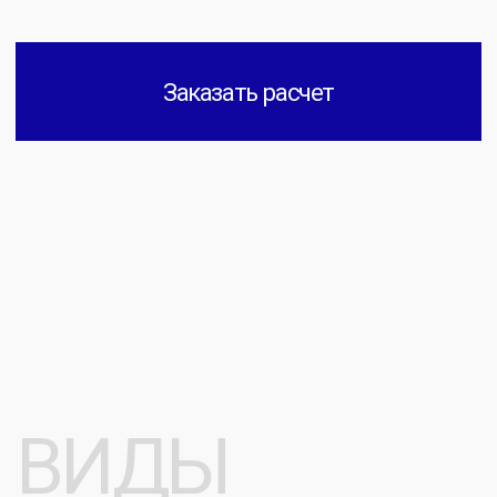
высокую стойкость.
[ ФЛЕКСТРАН ]
Объемный принт имеет гладкую, резиновую
текстуру, выделяется высокой стойкостью к
стиркам и износу.
[ ВЫШИВКА ]