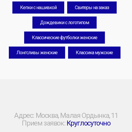
Кепки с нашивкой
Свитеры на заказ
Дождевики с логотипом
Классические футболки женские
Лонгсливы женские
Классика мужские