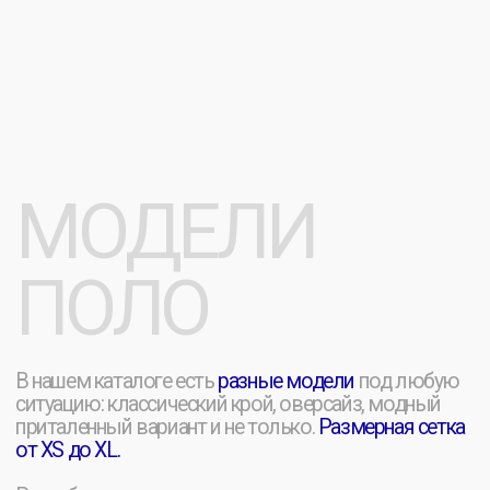
[ КЛАССИКА ]
Прямой силуэт, универсальная модель поло
из 100% хлопка подойдёт для печати логотипа
любой сложности. Благодаря свободному
облеганию такая вещь хорошо сидит на любом
типе фигуры.
Популярное решение для корпоративной формы,
мужских и женских коллекций. Идеально идёт для
прямой печати и нанесения знака. Доступны
габариты от детских до XXL.