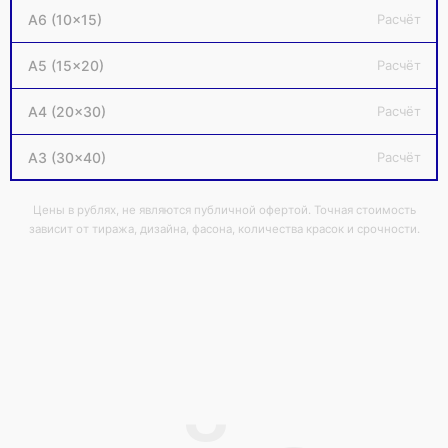
А6 (10×15)
Расчёт
А5 (15×20)
Расчёт
А4 (20×30)
Расчёт
ОСТАЛИСЬ
А3 (30×40)
Расчёт
ВОПРОСЫ?
Цены в рублях, не являются публичной офертой. Точная стоимость
зависит от тиража, дизайна, фасона, количества красок и срочности.
Наши заботливые менеджеры помогут вам
разобраться в вашем вопросе,
свяжитесь с
нами
удобным для вас способом
Связаться с нами