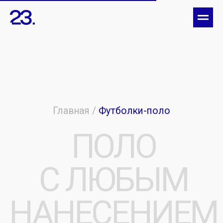
Главная
/
Футболки-поло
ПОЛО
С ЛЮБЫМ
НАНЕСЕНИЕМ
Предлагаем
[ поло с логотипом оптом ]
для
сотрудников, партнёров и корпоративных
клиентов. Выполняем
[
нанесение дизайна
под
заказ
]
или предоставляем готовые
решения от наших дизайнеров