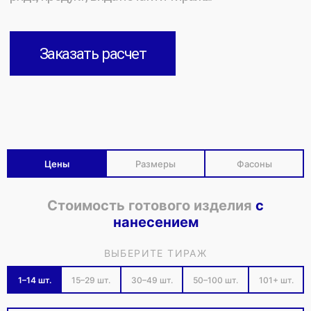
[ ДИЗАЙН-ПРОЕКТ ]
Самый креативный и доступный стиль
корпоративных подарков в России.
Любая ваша идея — наша реализация.
Цены
Размеры
Фасоны
[ ФУТБОЛКИ ПОЛО НА ЗАКАЗ ]
Берем на себя полный цикл
работ: от визуальной
Стоимость готового изделия
с
концепции до реализации.
нанесением
Мы подберем вариацию под
ваш запрос, бюджет и сроки.
ВЫБЕРИТЕ ТИРАЖ
Заказать расчет
1–14 шт.
15–29 шт.
30–49 шт.
50–100 шт.
101+ шт.