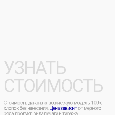
или рисунок. Используем разные
технологии — вышивку, шелкографию и другие
виды нанесения.
Всё, что вы можете придумать, мы воплотим
в дизайне.
[ ПРОИЗВОДСТВО С НУЛЯ ]
Создаем мерч и корпоративные вещи
под ключ.
Полный цикл:
от идеи до
полноценного производства каждой
детали вашей коллекции.
[ ОГРОМНЫЙ КАТАЛОГ ]
Более 70 000 уже готовых изделий для
печати вашего лого. Экспресс
брендирование — идеальное предложение,
когда нужно
здесь и сейчас.