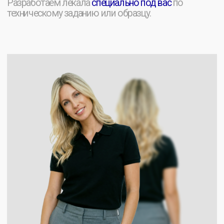
Заказать расчет
ВИДЫ
НАНЕСЕНИЯ
Мы изготавливаем
качественные поло
с логотипом и наносим любой ваш дизайн или
рисунок. Работаем
с разными технологиями
нанесения
— вышивкой, шелкографией и другими