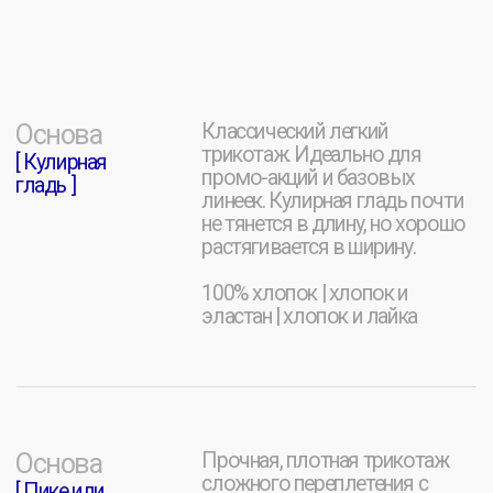
[ SOLUTION ]
[ СБЕР ]
Мерч для онлайн магазина
Мерчак фестиваля «Сбер
главной онлайн-школы
Премьер» в лужниках
барменов России
[ ФОНБЕТ ]
[ КИНОПОИСК ]
Брендовая продукция ко
Создание мерча для
Дню Молодежи, VK Fest и
съемочной группы сериала
Fonfest
«Этерна»
[ BAES ]