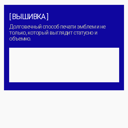
УЗНАТЬ
СТОИМОСТЬ
Стоимость дана на классическую модель, 100%
хлопок без нанесения.
Цена зависит
от мерного
ряда, продукт, вида печати и тиража.
Заказать расчет