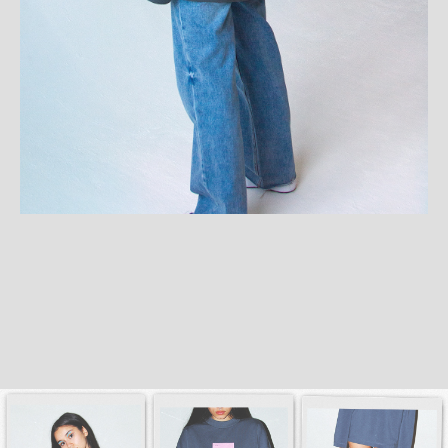
Адрес: Москва, Малая Ордынка, 11
Прием заявок:
Круглосуточно
Хочу мерч
Связаться с нами
Работа менеджера с 9:00 до 18:00
@manager23fr
+7 [499] 325 36 50
order@23merch.ru
мы в мах