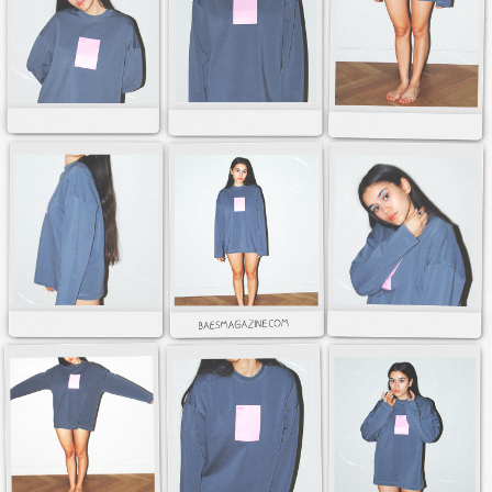
Мерч за 10 дней
Экспресс-формат
для наших клиентов
Каталог
Готовые позиции под
нанесение
ИП Щукин Максим Андреевич
ИНН: 710512064796
ОГРНИП: 323710000043333