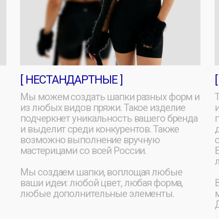
з любых видов пряжи. Такое изделие
или полосками
одчеркнет уникальность вашего бренда
пряжа с доб
 выделит среди конкурентов. Также
для холодных
озможно выполнение вручную
снега.
астерицами со всей России.
Большой выб
линий или ри
ы создаем шапки, воплощая любые
аши идеи: любой цвет, любая форма,
Возможно в
юбые дополнительные элементы.
мастерицами 
Доставка по 
Заказать расчет