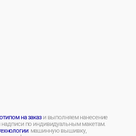
аказ
и выполняем нанесение
о индивидуальным макетам.
 машинную вышивку,
ю печать на текстиле.
твенно и в срок.