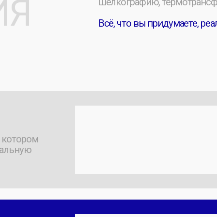
м
вую
ю к