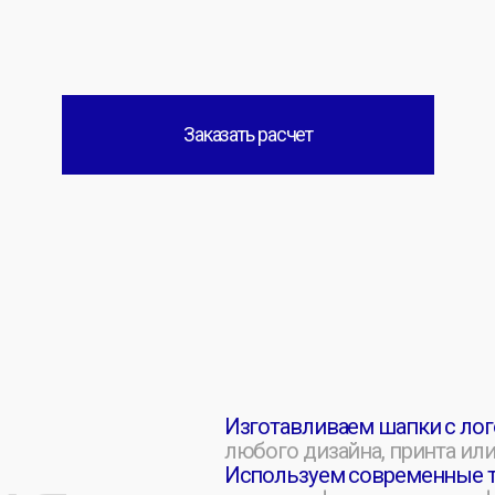
Изготавливаем шапки с логотипом на з
любого дизайна, принта или надписи п
Используем современные технологии
:
Я
шелкографию, термотрансфер и цифрову
Всё, что вы придумаете, реализуем качес
ром
ую