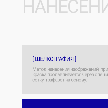
сетку-трафарет на основу.
[ DTF ]
Это перенос принта на пленке с переносо
клеем, обеспечивая более яркие цвета и
высокую стойкость.
[ ФЛЕКСТРАН ]
Объемный принт имеет гладкую, резино
текстуру, выделяется высокой стойкость
стиркам и износу.