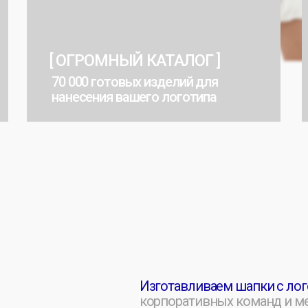
70 000 готовых изделий для
Креативн
нанесения вашего логотипа
атрибути
Изготавливаем шапки с логотипом на з
корпоративных команд и мероприятий.
сложности: машинная вышивка, шелког
термотрансфер — профессионально и в 
Работаем с оптовыми тиражами и гаран