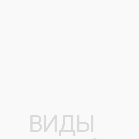
ВИДЫ
НАНЕСЕНИ
[ ШЕЛКОГРАФИЯ ]
Метод нанесения изображений, при кото
краска продавливается через специальн