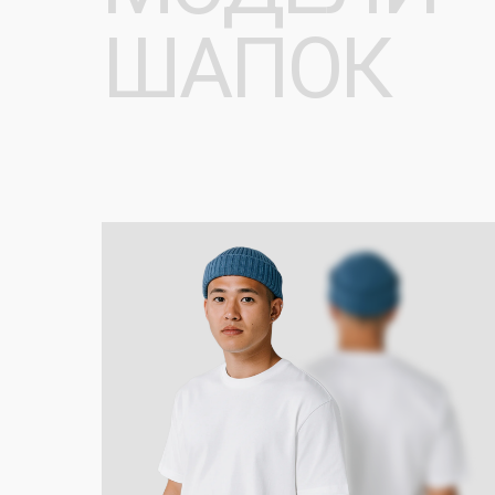
[ КЛАССИЧЕСКИЕ ]
[
Классические длинные шапки с
М