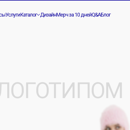
сы
Услуги
Каталог
Дизайн
Мерч за 10 дней
Q&A
Блог
ЛОГОТИПОМ
сотрудников ]
, партнёров
омо-мерча в любых головных