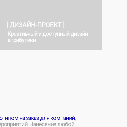
ый и доступный дизайн
ки
аказ для компаний
,
 Нанесение любой
рафия, цифровая печать или
срок.
тируем высокое качество.