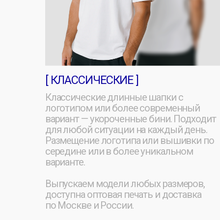
логотипом или более современный
и
вариант — укороченные бини. Подходит
п
для любой ситуации на каждый день.
и
Размещение логотипа или вышивки по
в
середине или в более уникальном
м
варианте.
М
Выпускаем модели любых размеров,
в
доступна оптовая печать и доставка
л
по Москве и России.