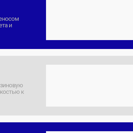
ъемно.
Стоимость дана на классическую модель
нанесения.
Цена зависит
от мерного ряда
тиража.