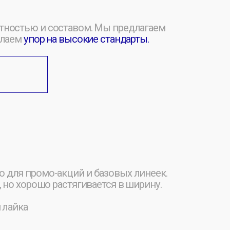
 намного плотнее обычной
тлично держит форму и не
чества Компакт-пенье. Это
 даже после 50+ стирок.