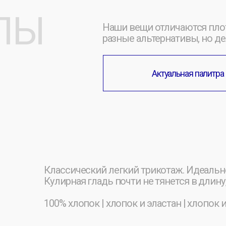
100% хлопок | хлопок и эластан | хлопок и лайка
Выбор для тяжелого премиального оверсайза. Ткань
футболки, имеет петельчатую структуру с изнанки, о
просвечивает.
100% хлопок | хлопок и лайкра | органический хлопок
Важно:
Для всех изделий мы используем трикотаж ка
гарантирует отсутствие катышков и сохранение цвета