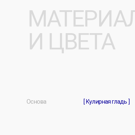
Основа
[ Футер 2-х нитка ]