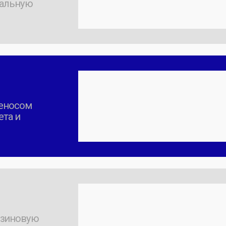
вую
ю к
ъемно.