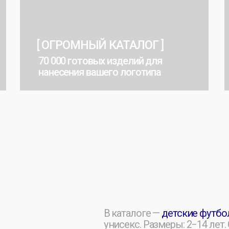
70 000 готовых изделий для
Креативн
нанесения вашего логотипа
атрибути
В каталоге —
детские футболки
: класси
унисекс. Размеры: 2−14 лет. Состав: хло
трикотаж.
Поможем подобрать ткань и м
Изготовим тираж по макету или образц
Высокое качество, яркие цвета, операти