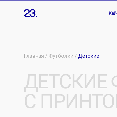
Кей
Главная /
Футболки
/
Детские
ДЕТСКИЕ Ф
С ПРИНТОМ
[ Печатаем на детских футболках ]
для компани
команд. Доставка по Москве и России. Нанес