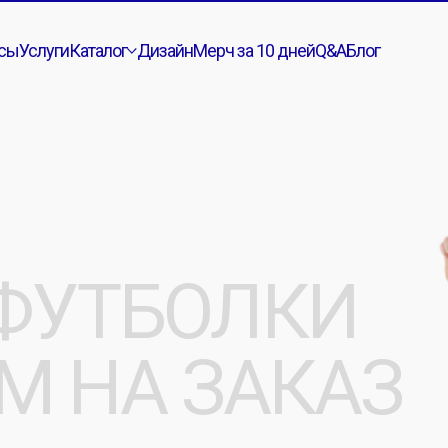
сы
Услуги
Каталог
Дизайн
Мерч за 10 дней
Q&A
Блог
УТБОЛКИ
 НА ЗАКАЗ
й и спортивных
ение логотипом