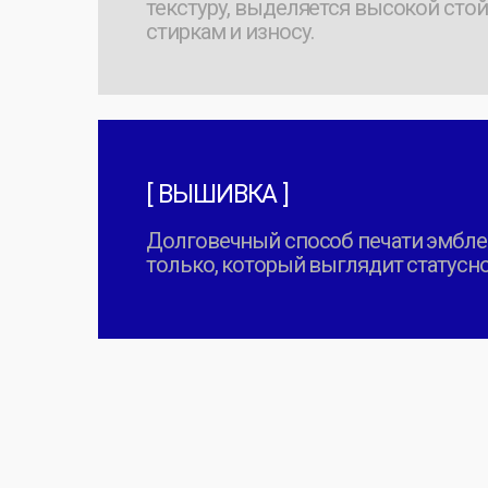
МАТЕРИА
И ЦВЕТА
Основа
[ Кулирная гладь ]