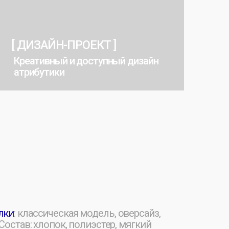
ый и доступный дизайн
ки
ческая модель, оверсайз,
пок, полиэстер, мягкий
етод нанесения под задачу.
у
с уникальным дизайном.
вно.