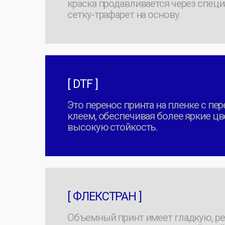
[ ФЛЕКСТРАН ]
Объемный принт имеет гладкую, резино
текстуру, выделяется высокой стойкость
стиркам и износу.
[ ВЫШИВКА ]
Долговечный способ печати эмблем и не
только, который выглядит статусно и об