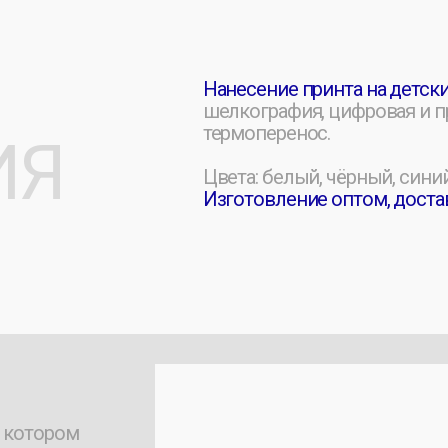
ром
ую
м