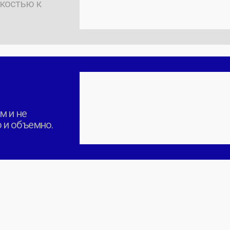
ЛЫ
Наши вещи отличаются плотностью и с
разные альтернативы, но делаем
упор н
Актуальная палитра
Классический легкий трикотаж. Идеально для промо-
Кулирная гладь почти не тянется в длину, но хорошо 