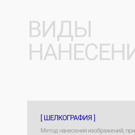
[ ШЕЛКОГРАФИЯ ]
Метод нанесения изображений, при кото
краска продавливается через специальн
сетку-трафарет на основу.
[ DTF ]
Это перенос принта на пленке с переносо
клеем, обеспечивая более яркие цвета и
высокую стойкость.