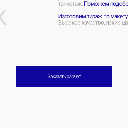
Заказать расчет
Нанесение принта на детские футболки
шелкография, цифровая и прямая печать
термоперенос.
Я
Цвета: белый, чёрный, синий, красный, 
Изготовление оптом, доставка по Росси