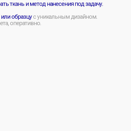
и корпоративный мерч:
, DTF, вышивка,
зелёный — под любой стиль.
и.