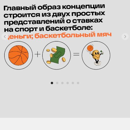
Прием заявок:
Круглосуточно
Хочу мерч
Связаться с нами
Работа менеджера с 9:00 до 18:00
@manager23fr
+7 [499] 325 36 50
order@23merch.ru
мы в мах
Мерч за 10 дней
Экспресс-формат
для наших клиентов