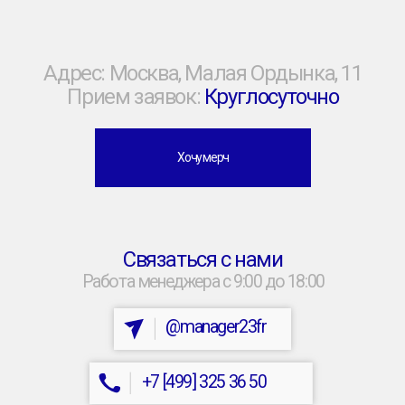
Каталог
Готовые позиции под
нанесение
ИП Щукин Максим Андреевич
ИНН: 710512064796
ОГРНИП: 323710000043333