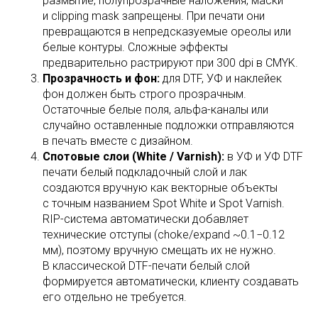
размытие, полупрозрачные наложения, маски
и clipping mask запрещены. При печати они
превращаются в непредсказуемые ореолы или
белые контуры. Сложные эффекты
предварительно растрируют при 300 dpi в CMYK.
Прозрачность и фон:
для DTF, УФ и наклейек
фон должен быть строго прозрачным.
Остаточные белые поля, альфа-каналы или
случайно оставленные подложки отправляются
в печать вместе с дизайном.
Спотовые слои (White / Varnish):
в УФ и УФ DTF
печати белый подкладочный слой и лак
создаются вручную как векторные объекты
с точным названием Spot White и Spot Varnish.
RIP-система автоматически добавляет
технические отступы (choke/expand ~0.1−0.12
мм), поэтому вручную смещать их не нужно.
В классической DTF-печати белый слой
формируется автоматически, клиенту создавать
его отдельно не требуется.