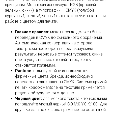
принципам. Мониторы используют RGB (красный,
зеленый, синий), а типографии — CMYK (голубой,
пурпурный, желтый, черный), что важно учитывать при
работе с цветом для печати.
Главное правило:
макет всегда должен быть
переведен в CMYK до финального сохранения.
Автоматическая конвертация на стороне
типографии часто дает непредсказуемые
результаты: неоновые оттенки тускнеют, синие
цвета уходят в фиолетовый, а градиенты
становятся грязными.
Pantone:
если в дизайне используются
фирменные цвета бренда, их необходимо
перевести в эквиваленты CMYK. Система прямой
печати красок Pantone на текстиле применяется
редко и обсуждается отдельно.
Черный цвет:
для мелкого текста и тонких линий
используйте чистый черный C:0 M:0 Y:0 K:100. Для
крупных заливок и фона применяется составной