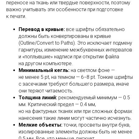
переносе на ткань или твердые поверхности, поэтому
важно учитывать эти особенности при подготовке
к печати.
Перевод в кривые:
все шрифты обязательно
должны быть конвертированы в кривые
(Outline/Convert to Paths). Это исключает подмену
гарнитуры, изменение межбуквенных интервалов
и «поплывшие» надписи при открытии файла
на другом компьютере.
Минимальный кегль:
на светлом фоне —
не менее 5 pt, на темном — 6−8 pt. Тонкие шрифты
с засечками требуют большего размера, иначе
они теряют читаемость.
Толщина линий:
рекомендуемый минимум — 0.5
мм. Критический предел — 0.4 мм,
но на фактурных тканях или при сложных формах
нанесения такие линии могут частично исчезнуть.
Мелкие объекты:
точки, просветы внутри букв,
изолированные элементы должны быть не менее
0.5 мм. Все, что меньше, рискует