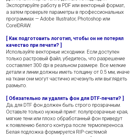
Экспортируйте работу в PDF или векторный формат,
а затем проверьте параметры в профессиональных
программах — Adobe Illustrator, Photoshop или
Адрес: Москва, Малая Ордынка, 11
CorelDRAW.
Прием заявок:
Круглосуточно
[ Как подготовить логотип, чтобы он не потерял
Хочу мерч
качество при печати? ]
Используйте векторные исходники. Если доступен
только растровый файл, убедитесь, что разрешение
составляет 300 dpi в реальном размере. Все мелкие
Связаться с нами
детали и линии должны иметь толщину от 0.5 мм, иначе
Работа менеджера с 9:00 до 18:00
на ткани они могут частично исчезнуть или выглядеть
@manager23fr
размыто.
+7 [499] 325 36 50
[ Обязательно ли удалять фон для DTF-печати? ]
Да, для DTF фон должен быть строго прозрачным.
order@23merch.ru
Оставьте только нужный принт: полупрозрачные края,
мягкие тени или плохо обработанный фон приведут
мы в мах
к появлению белого контура после термопереноса.
Белая подложка формируется RIP-системой