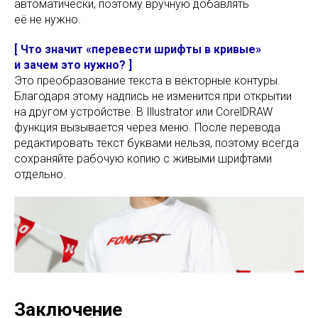
автоматически, поэтому вручную добавлять
её не нужно.
Мерч за 10 дней
Экспресс-формат
[ Что значит «перевести шрифты в кривые»
для наших клиентов
и зачем это нужно? ]
Это преобразование текста в векторные контуры.
Каталог
Благодаря этому надпись не изменится при открытии
Готовые позиции под
на другом устройстве. В Illustrator или CorelDRAW
нанесение
функция вызывается через меню. После перевода
редактировать текст буквами нельзя, поэтому всегда
сохраняйте рабочую копию с живыми шрифтами
отдельно.
ИП Щукин Максим Андреевич
ИНН: 710512064796
Заключение
ОГРНИП: 323710000043333