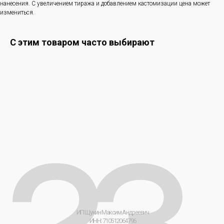
нанесения. С увеличением тиража и добавлением кастомизации цена может
измениться.
ИП Щукин Максим Андреевич
ИНН: 710512064796
ОГРНИП: 323710000043333
С этим товаром часто выбирают
Публичная Оферта
Политика обработки ПД
Согласие на обработку ПД
[ 23 ] Мерч-Лаборатория © 2026