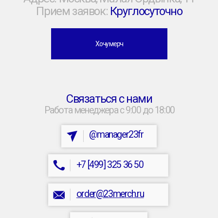
order@23merch.ru
мы в мах
Мерч за 10 дней
Экспресс-формат
для наших клиентов
Каталог
Готовые позиции под
нанесение