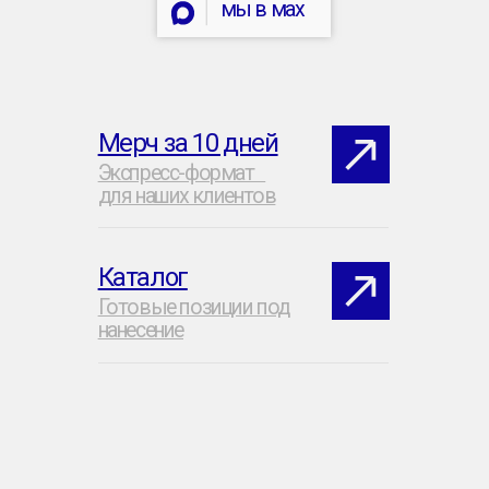
ИП Щукин Максим Андреевич
ИНН: 710512064796
ОГРНИП: 323710000043333
Публичная Оферта
Политика обработки ПД
Согласие на обработку ПД
[ 23 ] Мерч-Лаборатория © 2026