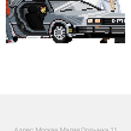
Адрес: Москва, Малая Ордынка, 11
Прием заявок:
Круглосуточно
Хочу мерч
Связаться с нами
Работа менеджера с 9:00 до 18:00
@manager23fr
+7 [499] 325 36 50