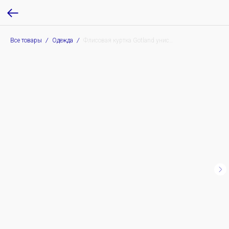
Все товары
Одежда
Флисовая куртка Gotland унисекс