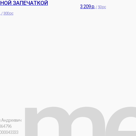
НОЙ ЗАПЕЧАТКОЙ
3 209
р.
/
50 pc
.
/
300 pc
вич
3
Политика обработки ПД
Согласие н