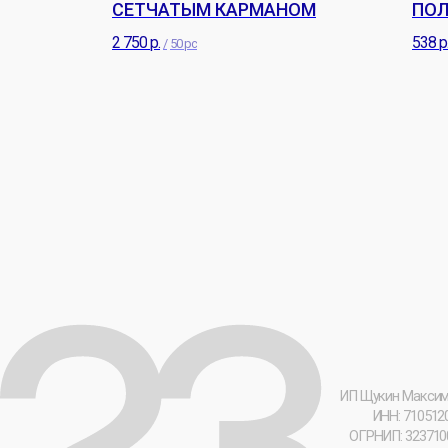
СЕТЧАТЫМ КАРМАНОМ
ПОЛ
2 750
р.
538
р
/
50 pc
ИП Щукин Максим Андрее
ИНН: 710512064796
ОГРНИП: 32371000004333
[ 23 ] Мерч-Лаборатория © 2026