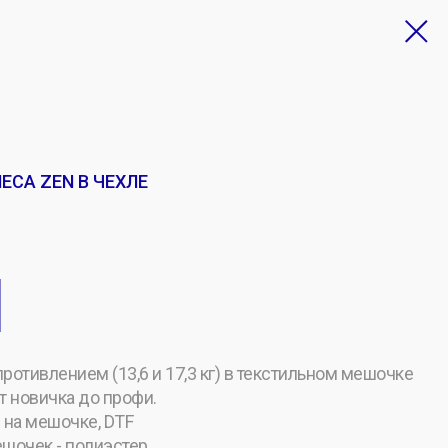
ЕСА ZEN В ЧЕХЛЕ
ротивлением (13,6 и 17,3 кг) в текстильном мешочке
т новичка до профи.
на мешочке, DTF
мешочек - полиэстер