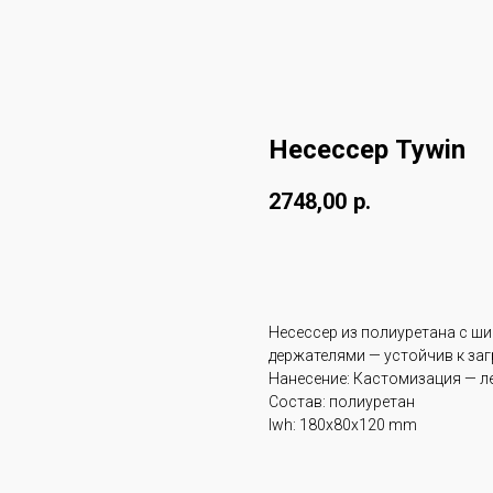
Несессер Tywin
2748,00
р.
Оформить заказ
Несессер из полиуретана с ш
держателями — устойчив к заг
Нанесение: Кастомизация — л
Состав: полиуретан
lwh: 180x80x120 mm