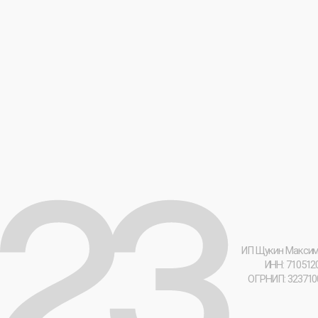
ИП Щукин Максим Андрее
ИНН: 710512064796
ОГРНИП: 32371000004333
[ 23 ] Мерч-Лаборатория © 2026