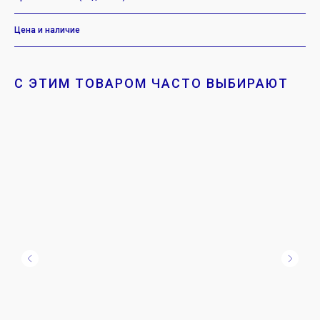
Цена и наличие
С ЭТИМ ТОВАРОМ ЧАСТО ВЫБИРАЮТ
ИП Щукин Максим Андреевич
ИНН: 710512064796
ОГРНИП: 323710000043333