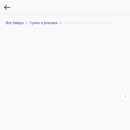
Все товары
Сумки и рюкзаки
Шопер Bolsana Print с полной запечаткой