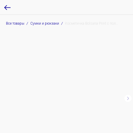
Все товары
Сумки и рюкзаки
Косметичка Bolsana Print с полной запечаткой